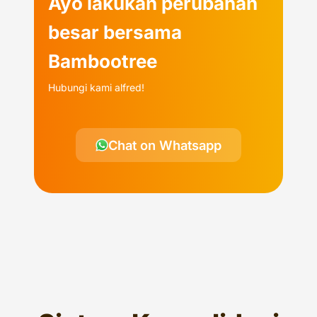
Ayo lakukan perubahan
besar bersama
Bambootree
Hubungi kami alfred!
Chat on Whatsapp