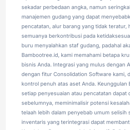
Temukan
sekadar perbedaan angka, namun seringkali
Akar
manajemen gudang yang dapat menyebabkan 
Masalah
pencatatan, alur barang yang tidak teratur,
dan
semuanya berkontribusi pada ketidaksesuaia
Solusi
buru menyalahkan staf gudang, padahal aka
Audit
Bambootree.id, kami memahami betapa krusia
Inventaris
bisnis Anda. Integrasi yang mulus dengan 
dengan fitur Consolidation Software kami, 
kontrol penuh atas aset Anda. Keunggulan
setiap penyesuaian atau pencatatan dapat 
sebelumnya, meminimalisir potensi kesalaha
telaah lebih dalam penyebab umum selisih 
inventaris yang terintegrasi dapat memba