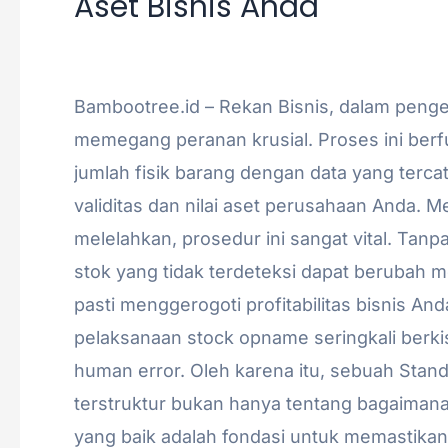
Aset Bisnis Anda
(SOP)
Akuntansi
/
admin
Stock
Opname
Bambootree.id – Rekan Bisnis, dalam penge
Gudang:
memegang peranan krusial. Proses ini berf
Menjaga
jumlah fisik barang dengan data yang terca
Akurasi
validitas dan nilai aset perusahaan Anda. 
dan
melelahkan, prosedur ini sangat vital. Tanp
Memperkuat
stok yang tidak terdeteksi dapat berubah m
Validitas
pasti menggerogoti profitabilitas bisnis An
Aset
pelaksanaan stock opname seringkali berkis
Bisnis
human error. Oleh karena itu, sebuah Stan
Anda
terstruktur bukan hanya tentang bagaimana 
yang baik adalah fondasi untuk memastikan