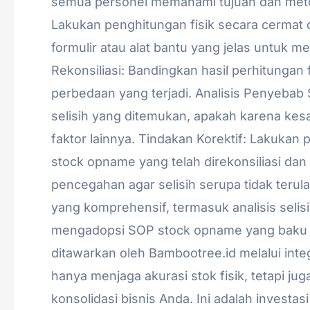
semua personel memahami tujuan dan meto
Lakukan penghitungan fisik secara cermat d
formulir atau alat bantu yang jelas untuk m
Rekonsiliasi: Bandingkan hasil perhitungan f
perbedaan yang terjadi. Analisis Penyebab S
selisih yang ditemukan, apakah karena kes
faktor lainnya. Tindakan Korektif: Lakukan 
stock opname yang telah direkonsiliasi dan 
pencegahan agar selisih serupa tidak terul
yang komprehensif, termasuk analisis seli
mengadopsi SOP stock opname yang baku d
ditawarkan oleh Bambootree.id melalui inte
hanya menjaga akurasi stok fisik, tetapi j
konsolidasi bisnis Anda. Ini adalah investa