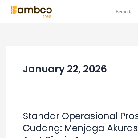
Skip
Beranda
to
content
January 22, 2026
Standar Operasional Pr
Standar
Gudang: Menjaga Akuras
Operasional
Prosedur