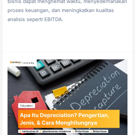
bisnis dapat menghemat waktu, menyederhanakan
proses keuangan, dan meningkatkan kualitas
analisis seperti EBITDA.
Read More »
Apa
Itu
Depreciation?
Pengertian,
Jenis,
&
Cara
Menghitungnya