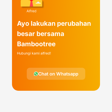
Ayo lakukan perubahan
besar bersama
Bambootree
Hubungi kami alfred!
Chat on Whatsapp