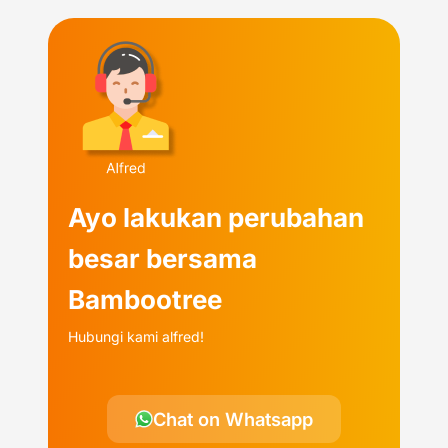
Ayo lakukan perubahan
besar bersama
Bambootree
Hubungi kami alfred!
Chat on Whatsapp