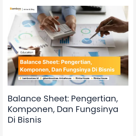
Balance
Sheet:
Pengertian,
Komponen,
Dan
Fungsinya
Di
Bisnis
Balance Sheet: Pengertian,
Komponen, Dan Fungsinya
Di Bisnis
Akuntansi
/
admin