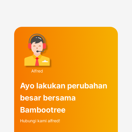
Ayo lakukan perubahan
besar bersama
Bambootree
Hubungi kami alfred!