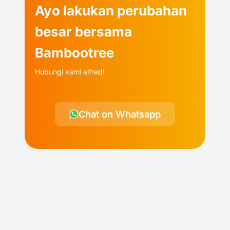
Ayo lakukan perubahan
besar bersama
Bambootree
Hubungi kami alfred!
Chat on Whatsapp