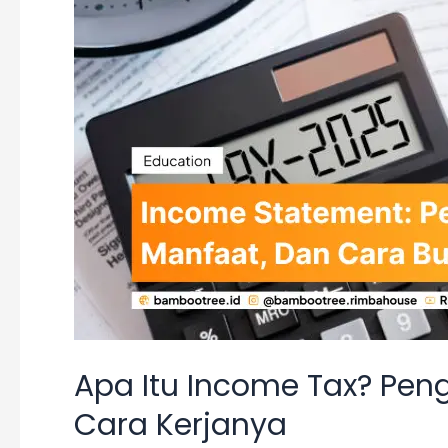
Tax?
Pengertian,
Fungsi,
Contoh,
&
Cara
Kerjanya
Apa Itu Income Tax? Peng
Cara Kerjanya