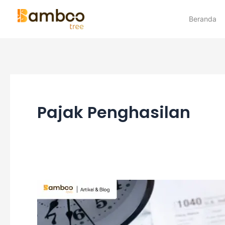
Skip
Beranda
to
content
Pajak Penghasilan
Apa
Itu
Income