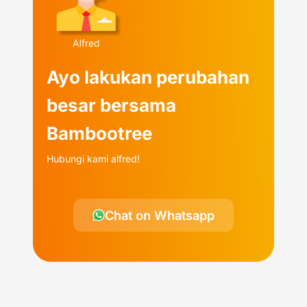
Ayo lakukan perubahan
besar bersama
Bambootree
Hubungi kami alfred!
Chat on Whatsapp