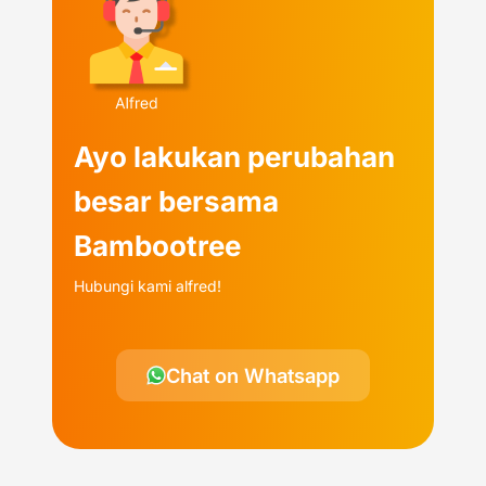
Ayo lakukan perubahan
besar bersama
Bambootree
Hubungi kami alfred!
Chat on Whatsapp