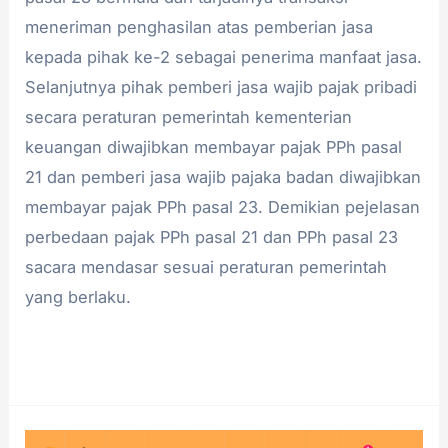
meneriman penghasilan atas pemberian jasa
kepada pihak ke-2 sebagai penerima manfaat jasa.
Selanjutnya pihak pemberi jasa wajib pajak pribadi
secara peraturan pemerintah kementerian
keuangan diwajibkan membayar pajak PPh pasal
21 dan pemberi jasa wajib pajaka badan diwajibkan
membayar pajak PPh pasal 23. Demikian pejelasan
perbedaan pajak PPh pasal 21 dan PPh pasal 23
sacara mendasar sesuai peraturan pemerintah
yang berlaku.
Read More »
Software