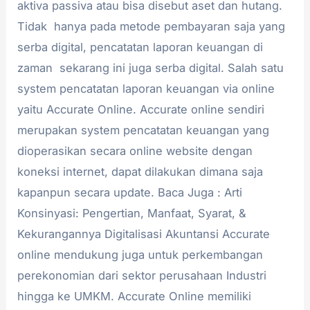
aktiva passiva atau bisa disebut aset dan hutang.
Tidak hanya pada metode pembayaran saja yang
serba digital, pencatatan laporan keuangan di
zaman sekarang ini juga serba digital. Salah satu
system pencatatan laporan keuangan via online
yaitu Accurate Online. Accurate online sendiri
merupakan system pencatatan keuangan yang
dioperasikan secara online website dengan
koneksi internet, dapat dilakukan dimana saja
kapanpun secara update. Baca Juga : Arti
Konsinyasi: Pengertian, Manfaat, Syarat, &
Kekurangannya Digitalisasi Akuntansi Accurate
online mendukung juga untuk perkembangan
perekonomian dari sektor perusahaan Industri
hingga ke UMKM. Accurate Online memiliki