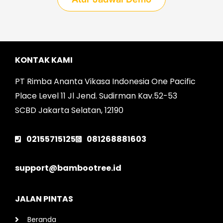
KONTAK KAMI
PT Rimba Ananta Vikasa Indonesia One Pacific
Place Level 11 Jl Jend. Sudirman Kav.52-53
SCBD Jakarta Selatan, 12190
02155715125
081268881603
support@bambootree.id
JALAN PINTAS
Beranda