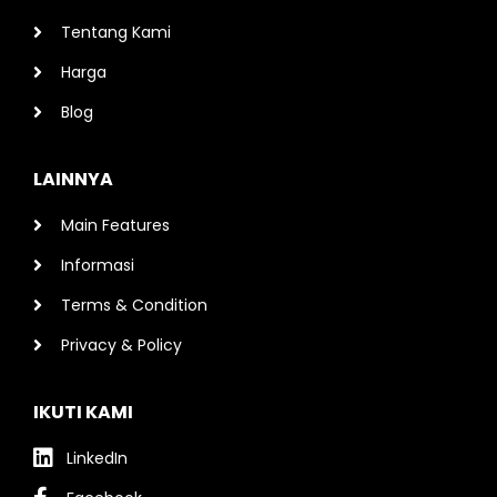
Tentang Kami
Harga
Blog
LAINNYA
Main Features
Informasi
Terms & Condition
Privacy & Policy
IKUTI KAMI
LinkedIn