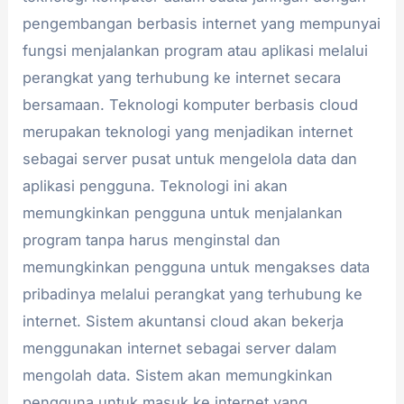
pengembangan berbasis internet yang mempunyai
fungsi menjalankan program atau aplikasi melalui
perangkat yang terhubung ke internet secara
bersamaan. Teknologi komputer berbasis cloud
merupakan teknologi yang menjadikan internet
sebagai server pusat untuk mengelola data dan
aplikasi pengguna. Teknologi ini akan
memungkinkan pengguna untuk menjalankan
program tanpa harus menginstal dan
memungkinkan pengguna untuk mengakses data
pribadinya melalui perangkat yang terhubung ke
internet. Sistem akuntansi cloud akan bekerja
menggunakan internet sebagai server dalam
mengolah data. Sistem akan memungkinkan
pengguna untuk masuk ke internet yang