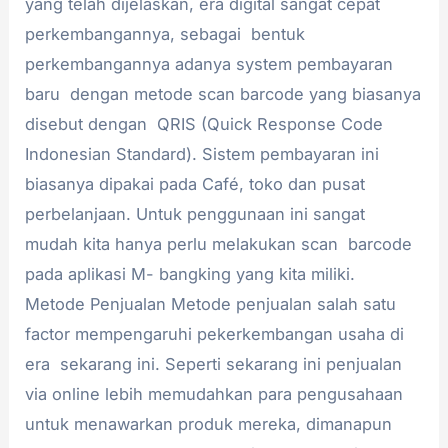
yang telah dijelaskan, era digital sangat cepat
perkembangannya, sebagai bentuk
perkembangannya adanya system pembayaran
baru dengan metode scan barcode yang biasanya
disebut dengan QRIS (Quick Response Code
Indonesian Standard). Sistem pembayaran ini
biasanya dipakai pada Café, toko dan pusat
perbelanjaan. Untuk penggunaan ini sangat
mudah kita hanya perlu melakukan scan barcode
pada aplikasi M- bangking yang kita miliki.
Metode Penjualan Metode penjualan salah satu
factor mempengaruhi pekerkembangan usaha di
era sekarang ini. Seperti sekarang ini penjualan
via online lebih memudahkan para pengusahaan
untuk menawarkan produk mereka, dimanapun