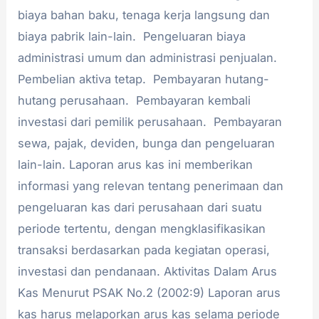
biaya bahan baku, tenaga kerja langsung dan
biaya pabrik lain-lain.  Pengeluaran biaya
administrasi umum dan administrasi penjualan. 
Pembelian aktiva tetap.  Pembayaran hutang-
hutang perusahaan.  Pembayaran kembali
investasi dari pemilik perusahaan.  Pembayaran
sewa, pajak, deviden, bunga dan pengeluaran
lain-lain. Laporan arus kas ini memberikan
informasi yang relevan tentang penerimaan dan
pengeluaran kas dari perusahaan dari suatu
periode tertentu, dengan mengklasifikasikan
transaksi berdasarkan pada kegiatan operasi,
investasi dan pendanaan. Aktivitas Dalam Arus
Kas Menurut PSAK No.2 (2002:9) Laporan arus
kas harus melaporkan arus kas selama periode