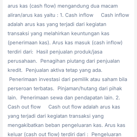
arus kas (cash flow) mengandung dua macam
aliran/arus kas yaitu : 1. Cash inflow Cash inflow
adalah arus kas yang terjadi dari kegiatan
transaksi yang melahirkan keuntungan kas
(penerimaan kas). Arus kas masuk (cash inflow)
terdiri dari:  Hasil penjualan produk/jasa
perusahaan.  Penagihan piutang dari penjualan
kredit.  Penjualan aktiva tetap yang ada.
 Penerimaan investasi dari pemilik atau saham bila
perseroan terbatas.  Pinjaman/hutang dari pihak
lain.  Penerimaan sewa dan pendapatan lain. 2.
Cash out flow Cash out flow adalah arus kas
yang terjadi dari kegiatan transaksi yang
mengakibatkan beban pengeluaran kas. Arus kas
keluar (cash out flow) terdiri dari :  Pengeluaran