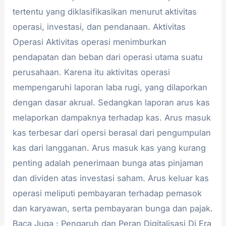
tertentu yang diklasifikasikan menurut aktivitas
operasi, investasi, dan pendanaan. Aktivitas
Operasi Aktivitas operasi menimburkan
pendapatan dan beban dari operasi utama suatu
perusahaan. Karena itu aktivitas operasi
mempengaruhi laporan laba rugi, yang dilaporkan
dengan dasar akrual. Sedangkan laporan arus kas
melaporkan dampaknya terhadap kas. Arus masuk
kas terbesar dari opersi berasal dari pengumpulan
kas dari langganan. Arus masuk kas yang kurang
penting adalah penerimaan bunga atas pinjaman
dan dividen atas investasi saham. Arus keluar kas
operasi meliputi pembayaran terhadap pemasok
dan karyawan, serta pembayaran bunga dan pajak.
Baca Juga : Pengaruh dan Peran Digitalisasi Di Era