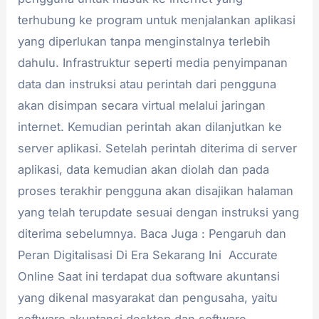
terhubung ke program untuk menjalankan aplikasi
yang diperlukan tanpa menginstalnya terlebih
dahulu. Infrastruktur seperti media penyimpanan
data dan instruksi atau perintah dari pengguna
akan disimpan secara virtual melalui jaringan
internet. Kemudian perintah akan dilanjutkan ke
server aplikasi. Setelah perintah diterima di server
aplikasi, data kemudian akan diolah dan pada
proses terakhir pengguna akan disajikan halaman
yang telah terupdate sesuai dengan instruksi yang
diterima sebelumnya. Baca Juga : Pengaruh dan
Peran Digitalisasi Di Era Sekarang Ini Accurate
Online Saat ini terdapat dua software akuntansi
yang dikenal masyarakat dan pengusaha, yaitu