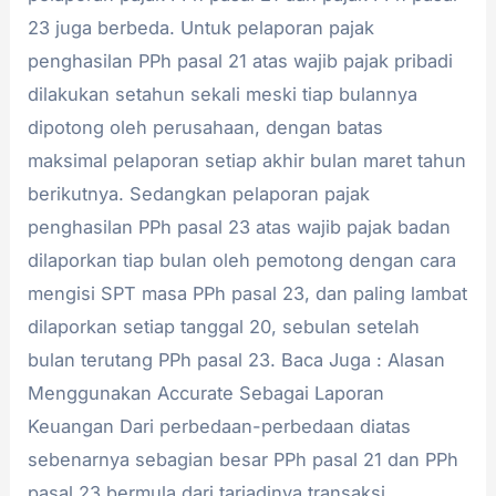
23 juga berbeda. Untuk pelaporan pajak
penghasilan PPh pasal 21 atas wajib pajak pribadi
dilakukan setahun sekali meski tiap bulannya
dipotong oleh perusahaan, dengan batas
maksimal pelaporan setiap akhir bulan maret tahun
berikutnya. Sedangkan pelaporan pajak
penghasilan PPh pasal 23 atas wajib pajak badan
dilaporkan tiap bulan oleh pemotong dengan cara
mengisi SPT masa PPh pasal 23, dan paling lambat
dilaporkan setiap tanggal 20, sebulan setelah
bulan terutang PPh pasal 23. Baca Juga : Alasan
Menggunakan Accurate Sebagai Laporan
Keuangan Dari perbedaan-perbedaan diatas
sebenarnya sebagian besar PPh pasal 21 dan PPh
pasal 23 bermula dari tarjadinya transaksi