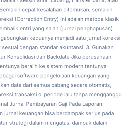
hatikan selisih antar cabang, transfer dana, atau
. Semakin cepat kesalahan ditemukan, semakin
eksi (Correction Entry) Ini adalah metode klasik
embalik entri yang salah (jurnal penghapusan).
gabungkan keduanya menjadi satu jurnal koreksi
gar sesuai dengan standar akuntansi. 3. Gunakan
ur Konsolidasi dan Backdate Jika perusahaan
ntunya beralih ke sistem modern tentunya
sebagai software pengelolaan keuangan yang
gkan data dari semua cabang secara otomatis,
reksi transaksi di periode lalu tanpa mengganggu
enal Jurnal Pembayaran Gaji Pada Laporan
 jurnal keuangan bisa berdampak serius pada
atur strategi dalam mengatasi dampak dalam