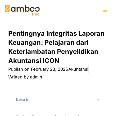
Skip
Mai
to
Men
content
Pentingnya Integritas Laporan
Keuangan: Pelajaran dari
Keterlambatan Penyelidikan
Akuntansi ICON
Publish on
February 23, 2026
Akuntansi
Written by
admin
Daftar Isi