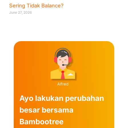
Sering Tidak Balance?
June 27, 2026
Ayo lakukan perubahan
besar bersama
Bambootree