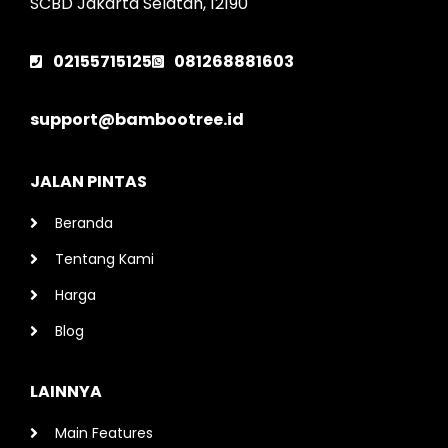
SCBD Jakarta Selatan, 12190
02155715125
081268881603
support@bambootree.id
JALAN PINTAS
Beranda
Tentang Kami
Harga
Blog
LAINNYA
Main Features