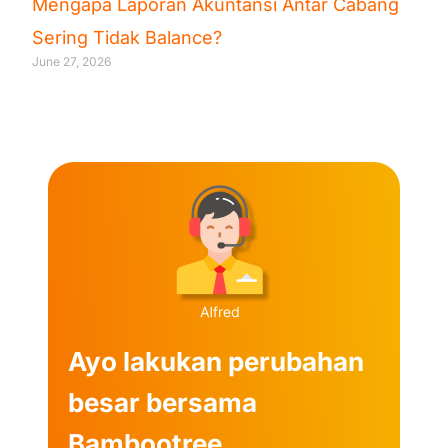
Mengapa Laporan Akuntansi Antar Cabang
Sering Tidak Balance?
June 27, 2026
Ayo lakukan perubahan
besar bersama
Bambootree