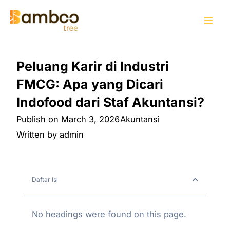
Skip
Mai
to
Men
content
Peluang Karir di Industri
FMCG: Apa yang Dicari
Indofood dari Staf Akuntansi?
Publish on
March 3, 2026
Akuntansi
Written by
admin
Daftar Isi
No headings were found on this page.