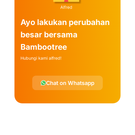
Ayo lakukan perubahan
besar bersama
Bambootree
Hubungi kami alfred!
Chat on Whatsapp