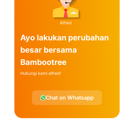
Ayo lakukan perubahan
besar bersama
Bambootree
Hubungi kami alfred!
Chat on Whatsapp