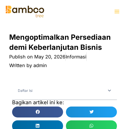
Skip
Mai
to
Men
content
Mengoptimalkan Persediaan
demi Keberlanjutan Bisnis
Publish on
May 20, 2026
Informasi
Written by
admin
Daftar Isi
Bagikan artikel ini ke: