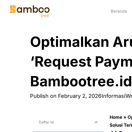
Skip
Beranda
to
content
Optimalkan Ar
‘Request Payme
Bambootree.id
Publish on
February 2, 2026
Informasi
Wr
Home
»
O
Daftar Isi
Solusi Ter