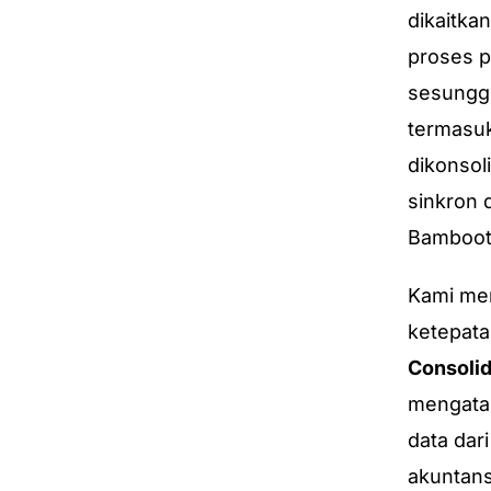
dikaitkan
proses p
sesunggu
termasuk
dikonsol
sinkron 
Bambootr
Kami me
ketepata
Consolid
mengatas
data dar
akuntans