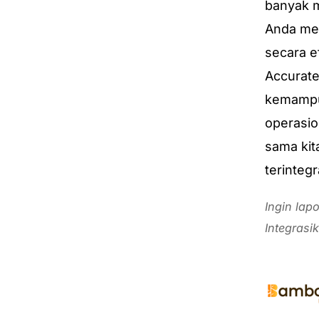
banyak 
Anda mem
secara e
Accurate 
kemampua
operasio
sama kit
terinteg
Ingin lap
Integrasi