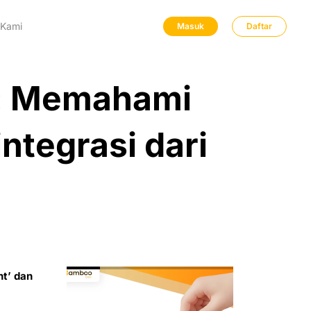
 Kami
Masuk
Daftar
a: Memahami
ntegrasi dari
t’ dan