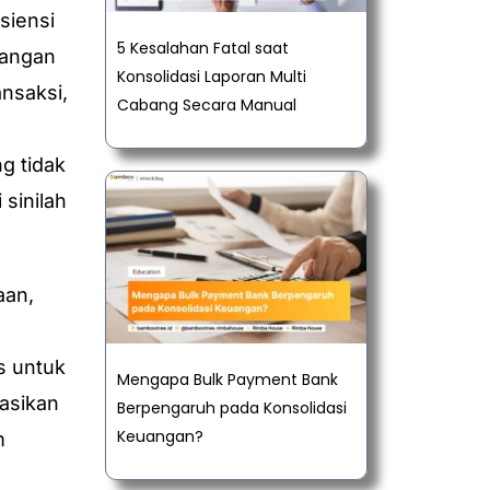
siensi
5 Kesalahan Fatal saat
tangan
Konsolidasi Laporan Multi
ansaksi,
Cabang Secara Manual
g tidak
sinilah
aan,
s untuk
Mengapa Bulk Payment Bank
asikan
Berpengaruh pada Konsolidasi
Keuangan?
m