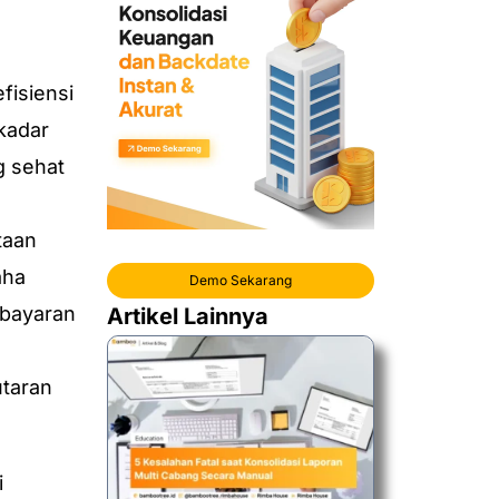
fisiensi
kadar
g sehat
taan
aha
Demo Sekarang
mbayaran
Artikel Lainnya
taran
i