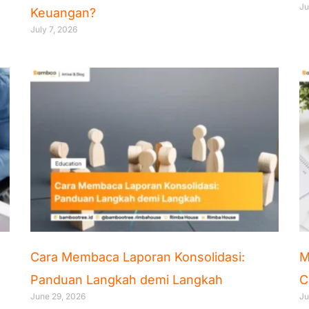
Ju
Keuangan?
July 7, 2026
Cara Membaca Laporan Konsolidasi:
M
Panduan Langkah demi Langkah
C
June 29, 2026
Ju