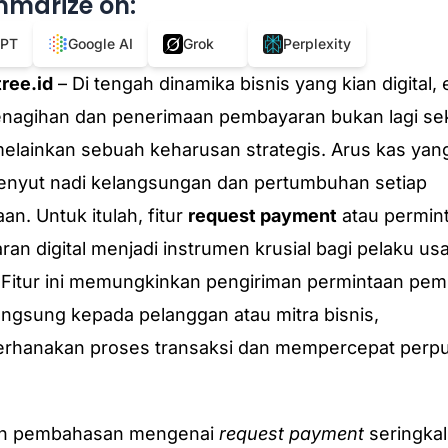
mmarize on:
GPT
Google AI
Grok
Perplexity
ree.id
– Di tengah dinamika bisnis yang kian digital, e
nagihan dan penerimaan pembayaran bukan lagi se
 melainkan sebuah keharusan strategis. Arus kas yan
enyut nadi kelangsungan dan pertumbuhan setiap
an. Untuk itulah, fitur
request payment
atau permin
an digital menjadi instrumen krusial bagi pelaku us
Fitur ini memungkinkan pengiriman permintaan pe
angsung kepada pelanggan atau mitra bisnis,
rhanakan proses transaksi dan mempercepat perpu
n pembahasan mengenai
request payment
seringkal