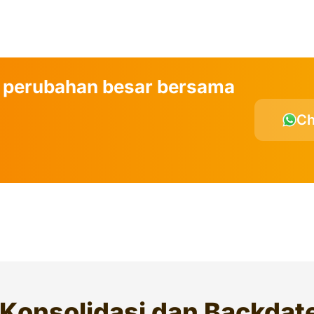
 perubahan besar bersama
Ch
 Konsolidasi dan Backdat