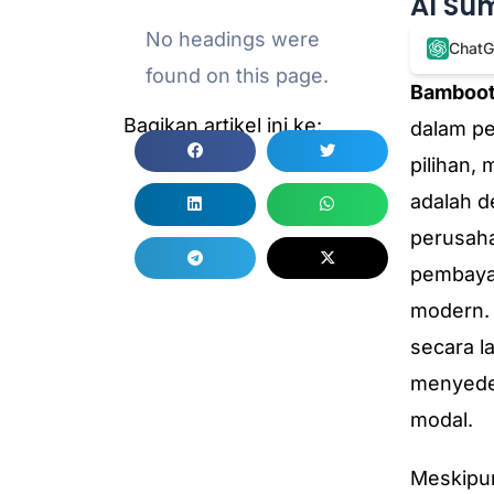
AI Su
No headings were
Chat
found on this page.
Bamboot
Bagikan artikel ini ke:
dalam pe
pilihan,
adalah d
perusaha
pembayar
modern. 
secara l
menyede
modal.
Meskipu