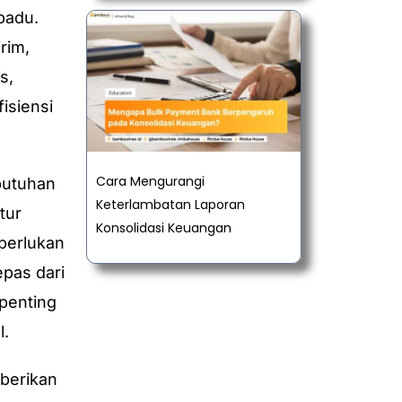
padu.
rim,
s,
isiensi
Cara Mengurangi
butuhan
Keterlambatan Laporan
tur
Konsolidasi Keuangan
perlukan
epas dari
 penting
l.
berikan