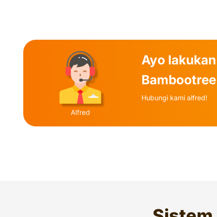
Ayo lakukan
Bambootree
Hubungi kami alfred!
Sistem