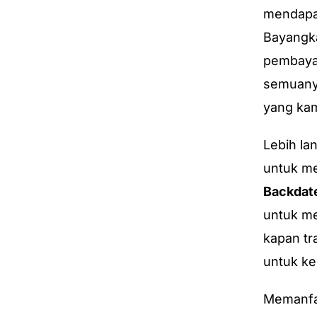
mendapa
Bayangka
pembayar
semuanya
yang kam
Lebih la
untuk me
Backdat
untuk me
kapan tra
untuk ke
Memanf