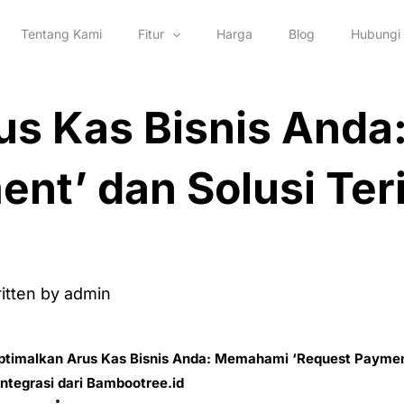
Tentang Kami
Fitur
Harga
Blog
Hubungi
us Kas Bisnis And
nt’ dan Solusi Teri
itten by
admin
ptimalkan Arus Kas Bisnis Anda: Memahami ‘Request Paymen
integrasi dari Bambootree.id