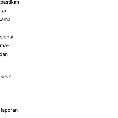
pastikan
lkan
rsama
siensi
ama-
 dan
aman?
 laporan