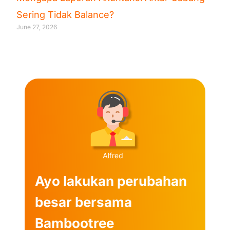
Sering Tidak Balance?
June 27, 2026
Ayo lakukan perubahan
besar bersama
Bambootree