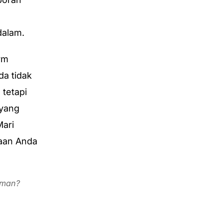
dalam.
rm
da tidak
 tetapi
 yang
Mari
iaan Anda
aman?