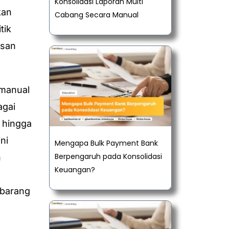
Konsolidasi Laporan Multi
kan
Cabang Secara Manual
tik
usan
 manual
agai
 hingga
ni
Mengapa Bulk Payment Bank
Berpengaruh pada Konsolidasi
n
Keuangan?
 barang