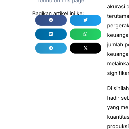
found on this page.
akurasi 
Bagikan artikel ini ke:
terutama
pergerak
keuangan
jumlah p
keuangan
melainka
signifika
Di sinila
hadir se
yang me
kuantita
produksi