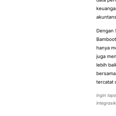
keuangan
akuntans
Dengan S
Bambootr
hanya me
juga mem
lebih bai
bersama 
tercatat 
Ingin lap
Integrasi