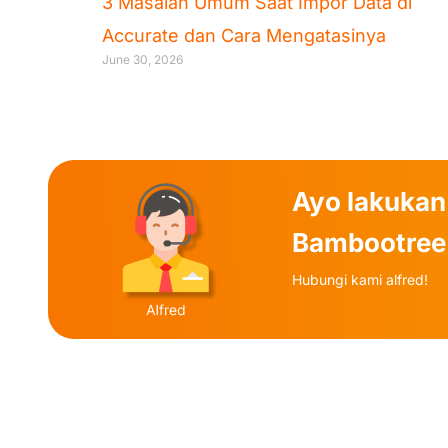
3 Masalah Umum Saat Impor Data di
Accurate dan Cara Mengatasinya
June 30, 2026
Ayo lakukan
Bambootree
Hubungi kami alfred!