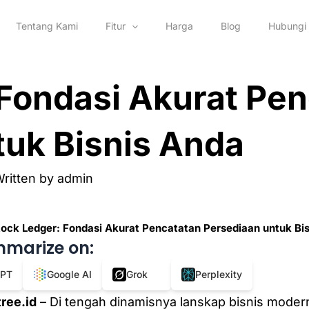
Tentang Kami
Fitur
Harga
Blog
Hubungi
 Fondasi Akurat Pe
tuk Bisnis Anda
ritten by
admin
tock Ledger: Fondasi Akurat Pencatatan Persediaan untuk Bi
mmarize on:
GPT
Google AI
Grok
Perplexity
ree.id
– Di tengah dinamisnya lanskap bisnis moder