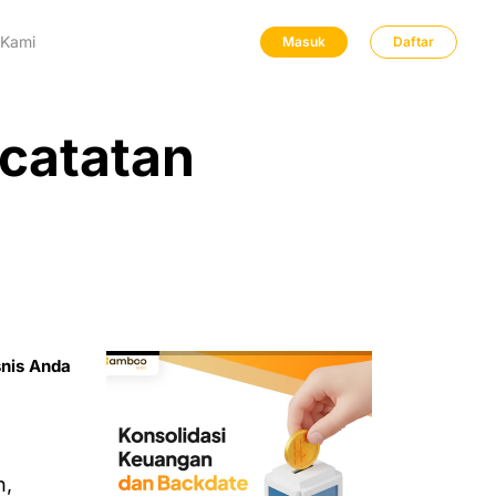
 Kami
Masuk
Daftar
ncatatan
snis Anda
n,