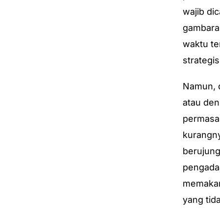
wajib di
gambaran
waktu te
strategis
Namun, d
atau den
permasal
kurangny
berujung
pengadaa
memakan 
yang tida