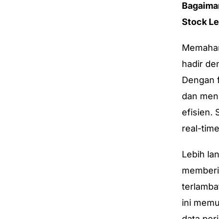
Bagaima
Stock L
Memahami
hadir de
Dengan f
dan meng
efisien.
real-tim
Lebih la
memberik
terlamba
ini memu
data per