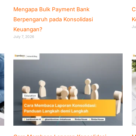
Mengapa Bulk Payment Bank
C
Berpengaruh pada Konsolidasi
K
Ju
Keuangan?
July 7, 2026