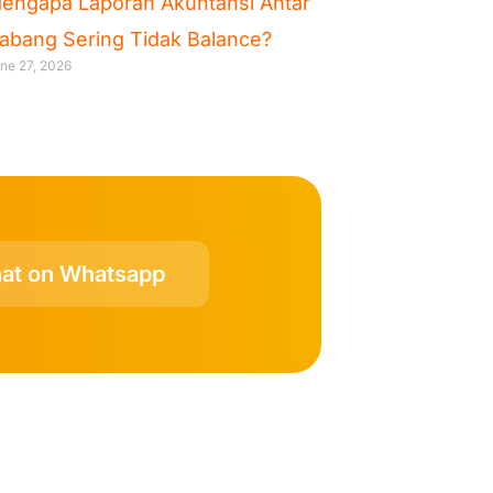
engapa Laporan Akuntansi Antar
abang Sering Tidak Balance?
ne 27, 2026
at on Whatsapp