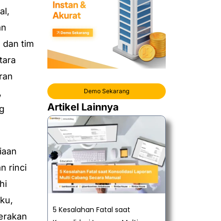
al,
an
 dan tim
tara
ran
,
Demo Sekarang
Artikel Lainnya
g
iaan
n rinci
hi
ku,
5 Kesalahan Fatal saat
gerakan