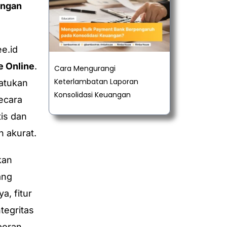
angan
e.id
e Online
.
Cara Mengurangi
Keterlambatan Laporan
atukan
Konsolidasi Keuangan
ecara
tis dan
n akurat.
kan
ang
a, fitur
egritas
poran