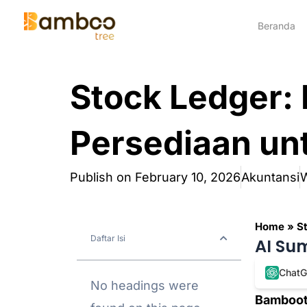
Skip
Beranda
to
content
Stock Ledger:
Persediaan un
Publish on
February 10, 2026
Akuntansi
W
Home
»
S
Daftar Isi
AI Su
Chat
No headings were
Bamboot