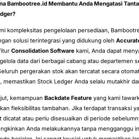
na Bambootree.id Membantu Anda Mengatasi Tant
edger?
 kompleksitas pengelolaan persediaan, Bambootre
ngan solusi terintegrasi yang didukung oleh
Accurat
itur
Consolidation Software
kami, Anda dapat meny
elola data dari berbagai cabang atau departemen s
 Seluruh pergerakan stok akan tercatat secara otoma
e, memastikan Stock Ledger Anda selalu mutakhir da
njut, kemampuan
Backdate Feature
yang kami tawar
an fleksibilitas tambahan. Jika terdapat transaksi y
t dicatat atau perlu disesuaikan di periode sebelumny
ngkinkan Anda melakukannya tanpa mengganggu int
iode berjalan. Ini sangat krusial untuk memastikan la