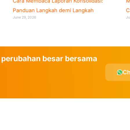
Cara Membaca Laporan Konsolidasi:
M
Panduan Langkah demi Langkah
C
June 29, 2026
Ju
 perubahan besar bersama
Ch