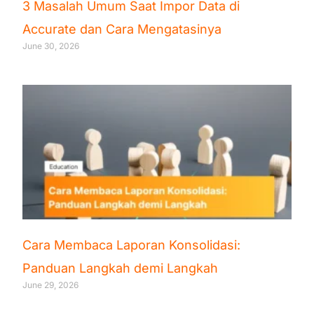
3 Masalah Umum Saat Impor Data di
Accurate dan Cara Mengatasinya
June 30, 2026
Cara Membaca Laporan Konsolidasi:
Panduan Langkah demi Langkah
June 29, 2026