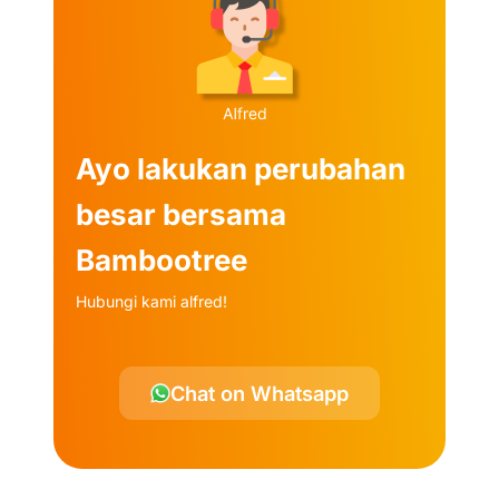
Ayo lakukan perubahan
besar bersama
Bambootree
Hubungi kami alfred!
Chat on Whatsapp