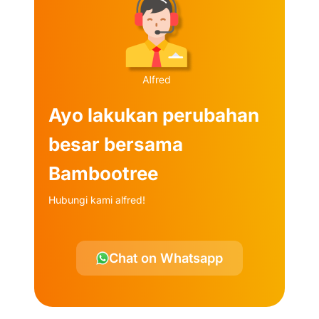
Ayo lakukan perubahan
besar bersama
Bambootree
Hubungi kami alfred!
Chat on Whatsapp