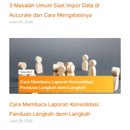
3 Masalah Umum Saat Impor Data di
Accurate dan Cara Mengatasinya
June 30, 2026
Cara Membaca Laporan Konsolidasi:
Panduan Langkah demi Langkah
June 29, 2026