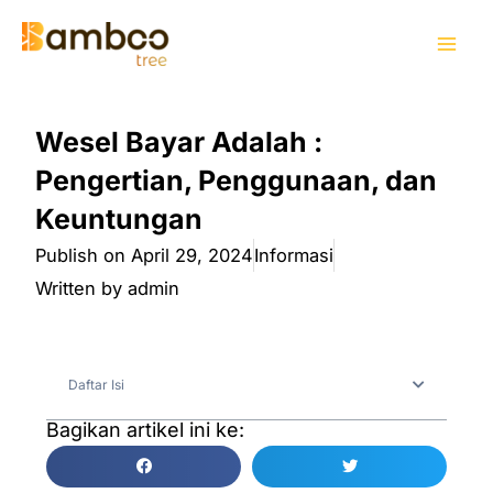
Skip
Mai
to
Men
content
Wesel Bayar Adalah :
Pengertian, Penggunaan, dan
Keuntungan
Publish on
April 29, 2024
Informasi
Written by
admin
Daftar Isi
Bagikan artikel ini ke: