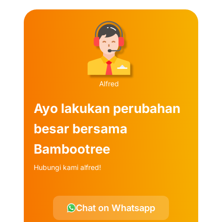
Ayo lakukan perubahan
besar bersama
Bambootree
Hubungi kami alfred!
Chat on Whatsapp