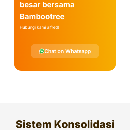
besar bersama
Bambootree
Hubungi kami alfred!
Chat on Whatsapp
Sistem Konsolidasi