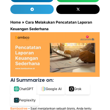
Home
»
Cara Melakukan Pencatatan Laporan
Keuangan Sederhana
AI Summarize on:
ChatGPT
Google AI
Grok
Perplexity
Bambootree
– Saat menjalankan sebuah bisnis, Anda tentu