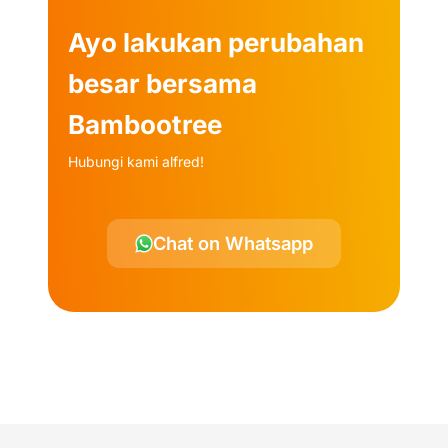
Ayo lakukan perubahan
besar bersama
Bambootree
Hubungi kami alfred!
Chat on Whatsapp