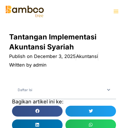
Skip
Mai
to
Men
content
Tantangan Implementasi
Akuntansi Syariah
Publish on
December 3, 2025
Akuntansi
Written by
admin
Daftar Isi
Bagikan artikel ini ke: