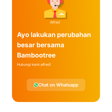
Ayo lakukan perubahan
besar bersama
Bambootree
Hubungi kami alfred!
Chat on Whatsapp