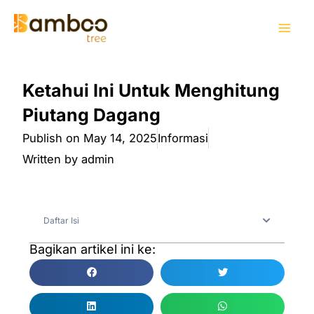
Skip
Mai
to
Men
content
Ketahui Ini Untuk Menghitung
Piutang Dagang
Publish on
May 14, 2025
Informasi
Written by
admin
Daftar Isi
Bagikan artikel ini ke: