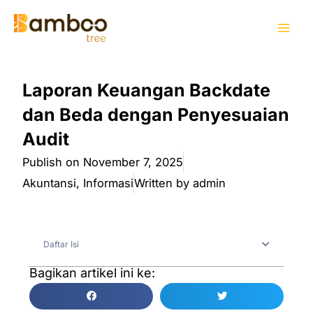
Skip
Mai
to
Men
content
Laporan Keuangan Backdate
dan Beda dengan Penyesuaian
Audit
Publish on
November 7, 2025
Akuntansi
,
Informasi
Written by
admin
Daftar Isi
Bagikan artikel ini ke: