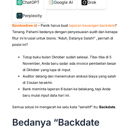
ChatGPT
Google AI
Grok
Perplexity
Bambootree.id
– Panik harus buat
laporan keuangan backdate
?
Tenang. Pahami bedanya dengan penyesuaian audit dan kenapa
fitur ini krusial untuk bisnis. “Aduh, Datanya Salah!” , pernah di
posisi ini?
Tutup buku bulan Oktober sudah selesai. Tiba-tiba di 5
November, Anda baru sadar ada
invoice
pembelian besar
di Oktober yang lupa di-input.
Auditor datang dan menemukan alokasi biaya yang salah
di 3 bulan terakhir.
Bank meminta laporan 6 bulan ke belakang, tapi Anda
baru mulai
input
data hari ini.
Semua solusi ini mengarah ke satu kata “sensitif” itu:
Backdate
.
Bedanya “Backdate