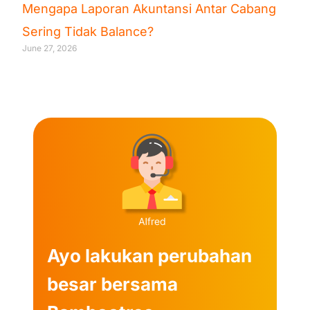
Mengapa Laporan Akuntansi Antar Cabang
Sering Tidak Balance?
June 27, 2026
Ayo lakukan perubahan
besar bersama